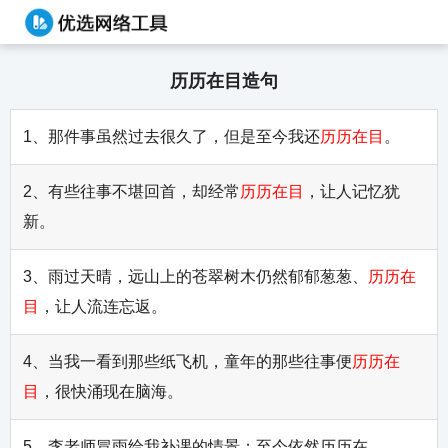
历历在目造句
1、那件事虽然过去很久了，但是至今我还
历历在目
。
2、有些往事不堪回首，却经常
历历在目
，让人记忆犹
新。
3、雨过天晴，远山上的苍翠树木仍然郁郁葱葱、
历历在
目
，让人流连忘返。
4、当我一看到那些纸飞机，童年的那些往事便
历历在
目
，很快涌现在脑海。
5、李老师冒雨给我补课的情景；至今依然历历在