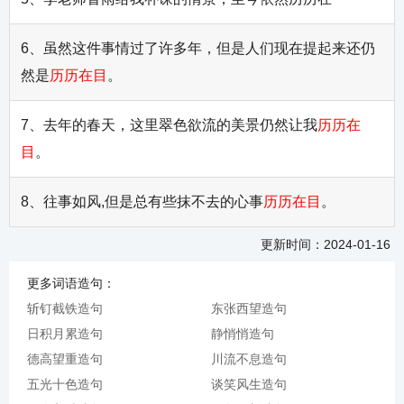
6、虽然这件事情过了许多年，但是人们现在提起来还仍
然是
历历在目
。
7、去年的春天，这里翠色欲流的美景仍然让我
历历在
目
。
8、往事如风,但是总有些抹不去的心事
历历在目
。
更新时间：2024-01-16
更多词语造句：
斩钉截铁造句
东张西望造句
日积月累造句
静悄悄造句
德高望重造句
川流不息造句
五光十色造句
谈笑风生造句