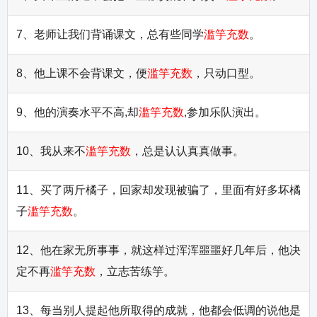
7、老师让我们背诵课文，总有些同学
滥竽充数
。
8、他上课不会背课文，便
滥竽充数
，只动口型。
9、他的演奏水平不高,却
滥竽充数
,参加乐队演出。
10、我从来不
滥竽充数
，总是认认真真做事。
11、买了两斤橘子，回家却发现被骗了，里面有好多坏橘
子
滥竽充数
。
12、他在家无所事事，就这样过浑浑噩噩好几年后，他决
定不再
滥竽充数
，立志苦练竽。
13、每当别人提起他所取得的成就，他都会低调的说他是