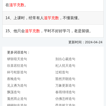
在
滥竽充数
。
14、上课时，经常有人
滥竽充数
，不懂装懂。
15、他只会
滥竽充数
，平时不好好学习，老是留级。
更新时间：2024-04-24
更多词语造句：
锣鼓喧天造句
别出心裁造句
欣喜若狂造句
杞人忧天造句
杯弓蛇影造句
过程造句
夜晚造句
豁然开朗造句
见义勇为造句
万象更新造句
飘荡造句
春雨绵绵造句
戛然而止造句
仿佛怎样造句
栩栩如生造句
昂首挺立造句