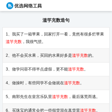
滥竽充数造句
1、我买了一箱苹果，回家打开一看，竟然有很多烂苹果
滥竽充数
，我很气愤。
2、他不会买水果，买回的水果好多是
滥竽充数
的。
3、做学问容不得半点虚假，更不能
滥竽充数
。
4、做操时，有些同学不会做就在
滥竽充数
。
5、南郭先生在皇宫乐队里
滥竽充数
，最后落荒而逃。
6、买珠宝的通常会把一些假货混在真货里
滥竽充数
。