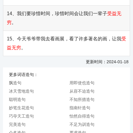
14、我们要珍惜时间，珍惜时间会让我们一辈子
受益无
穷
。
15、今天爷爷带我去看画展，看了许多著名的画，让我
受
益无穷
。
更新时间：2024-01-18
更多词语造句：
飘造句
用即使也造句
冰天雪地造句
从容不迫造句
聪明造句
不知所措造句
妙笔生花造句
指南针造句
巧夺天工造句
怡然自得造句
完美造句
不足为训造句
众多造句
要求造句