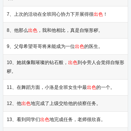
7、上次的活动在全班同心协力下开展得很
出色
！
8、他那么
出色
，我和他相比，真是自惭形秽。
9、父母希望哥哥将来能成为一位
出色
的医生。
10、她就像颗璀璨的钻石般，
出色
到令旁人会觉得自惭形
秽。
11、在舞蹈方面，小洛是全班女生中最
出色
的一个。
12、他
出色
地完成了上级交给他的侦察任务。
13、看到同学们
出色
地完成任务，老师很欣喜。