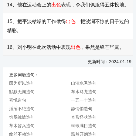
14、他在运动会上的
出色
表现，令我们佩服得五体投地。
15、把平淡枯燥的工作做得
出色
，把波澜不惊的日子过的
精彩。
16、刘小明在此次活动中表现
出色
，果然是锋芒毕露。
更新时间：2024-01-19
更多词语造句：
因为所以造句
山清水秀造句
默默无闻造句
车水马龙造句
喜悦造句
一五一十造句
滔滔不绝造句
静悄悄造句
饥肠辘辘造句
奇形怪状造句
草木皆兵造句
琳琅满目造句
纹丝不动造句
豁然开朗造句