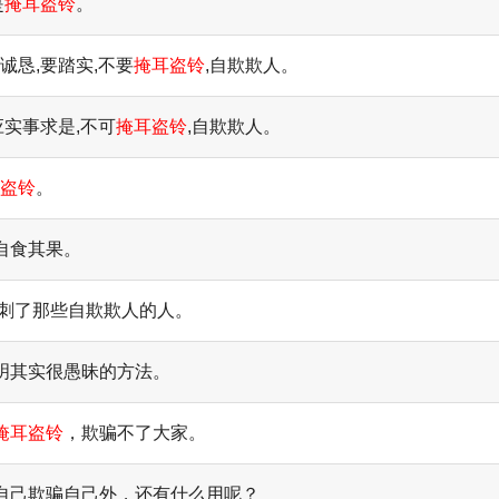
是
掩耳盗铃
。
诚恳,要踏实,不要
掩耳盗铃
,自欺欺人。
应实事求是,不可
掩耳盗铃
,自欺欺人。
盗铃
。
自食其果。
讽刺了那些自欺欺人的人。
明其实很愚昧的方法。
掩耳盗铃
，欺骗不了大家。
自己欺骗自己外，还有什么用呢？