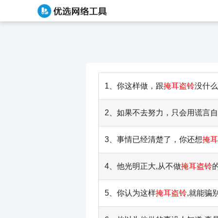
1、你这样做，跟
掩耳盗铃
没什么
2、如果不去努力，只会用谎言
3、事情已经清楚了，你还想
掩耳
4、他光明正大,从不做
掩耳盗铃
5、你认为这样
掩耳盗铃
,就能骗