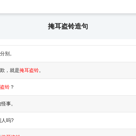
掩耳盗铃造句
分别。
自欺，就是
掩耳盗铃
。
盗铃
？
的怪事。
别人吗?