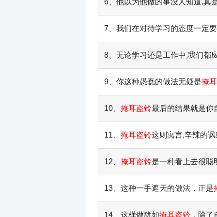
6、他以为他做的事没人知道,真
7、我们在对待学习的态度一定要
8、无论学习还是工作中,我们都
9、你这种愚蠢的做法无疑是
掩耳
10、
掩耳盗铃
最后的结果就是你
11、
掩耳盗铃
这则寓言,辛辣的
12、
掩耳盗铃
是一种看上去很聪
13、这种一手遮天的做法，正是
14、这样做犹如
掩耳盗铃
，除了