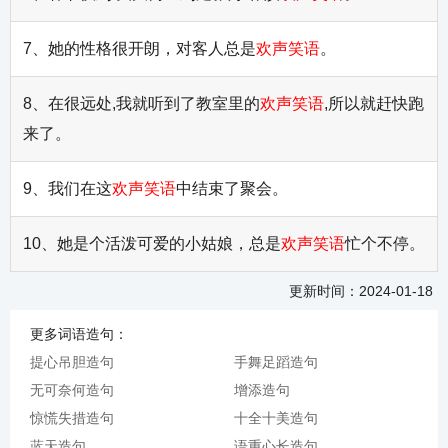
7、她的性格很开朗，对客人总是
欢声笑语
。
8、在很远处,我就听到了教室里的
欢声笑语
,所以就赶快跑
来了。
9、我们在这
欢声笑语
中结束了聚会。
10、她是个活泼可爱的小姑娘，总是
欢声笑语
忙个不停。
更新时间：2024-01-18
更多词语造句：
提心吊胆造句
手舞足蹈造句
无可奈何造句
增添造句
惊慌失措造句
十全十美造句
蓝天造句
语重心长造句