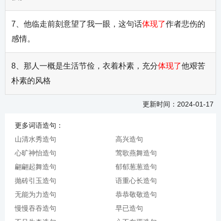
7、他临走前刻意望了我一眼，这句话
体现了
作者悲伤的
感情。
8、那人一概是生活节俭，衣着朴素，充分
体现了
他艰苦
朴素的风格
更新时间：2024-01-17
更多词语造句：
山清水秀造句
高兴造句
心旷神怡造句
莺歌燕舞造句
翩翩起舞造句
郁郁葱葱造句
抛砖引玉造句
语重心长造句
无能为力造句
恭恭敬敬造句
慢慢吞吞造句
早已造句