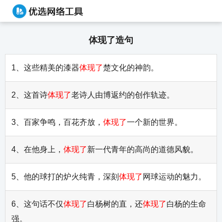
体现了造句
1、这些精美的漆器
体现了
楚文化的神韵。
2、这首诗
体现了
老诗人由博返约的创作轨迹。
3、百家争鸣，百花齐放，
体现了
一个新的世界。
4、在他身上，
体现了
新一代青年的高尚的道德风貌。
5、他的球打的炉火纯青，深刻
体现了
网球运动的魅力。
6、这句话不仅
体现了
白杨树的直，还
体现了
白杨的生命
强。