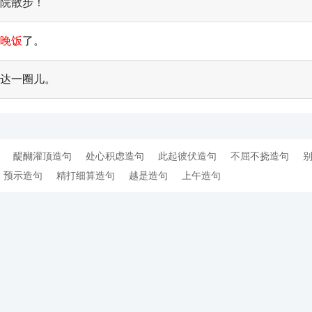
院散步！
晚饭
了。
达一圈儿。
醍醐灌顶造句
处心积虑造句
此起彼伏造句
不屈不挠造句
预示造句
精打细算造句
越是造句
上午造句