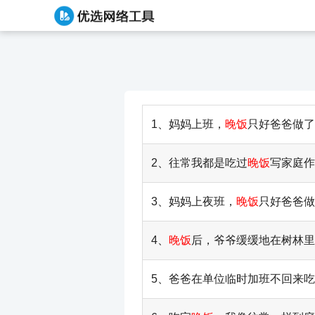
1、妈妈上班，
晚饭
只好爸爸做了
2、往常我都是吃过
晚饭
写家庭作
3、妈妈上夜班，
晚饭
只好爸爸做
4、
晚饭
后，爷爷缓缓地在树林里
5、爸爸在单位临时加班不回来吃