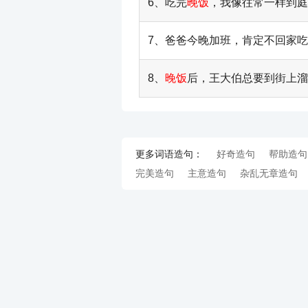
6、吃完
晚饭
，我像往常一样到庭
7、爸爸今晚加班，肯定不回家吃
8、
晚饭
后，王大伯总要到街上溜
更多词语造句：
好奇造句
帮助造句
完美造句
主意造句
杂乱无章造句