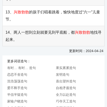
13、
兴致勃勃
的孩子们唱着跳着，愉快地度过“六一”儿童
节。
14、两人一想到立刻就要见到平底船，都
兴致勃勃
地找寻
起来。
更新时间：2024-04-24
更多词语造句：
有时… 有时… 造句
果实累累造句
恋恋不舍造句
发明造句
浩浩荡荡造句
喜出望外造句
爱不释手造句
自相矛盾造句
半信半疑造句
全力以赴造句
家喻户晓造句
巧夺天工造句