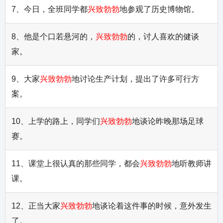
7、今日，全班同学都
兴致勃勃
地参观了历史博物馆。
8、他是个口若悬河的，
兴致勃勃
的，讨人喜欢的健谈
家。
9、大家
兴致勃勃
地讨论生产计划，提出了许多可行方
案。
10、上学的路上，同学们
兴致勃勃
地谈论昨晚那场足球
赛。
11、课堂上很认真的那些同学，都会
兴致勃勃
地听教师讲
课。
12、正当大家
兴致勃勃
地谈论着这件事的时候，意外发生
了。