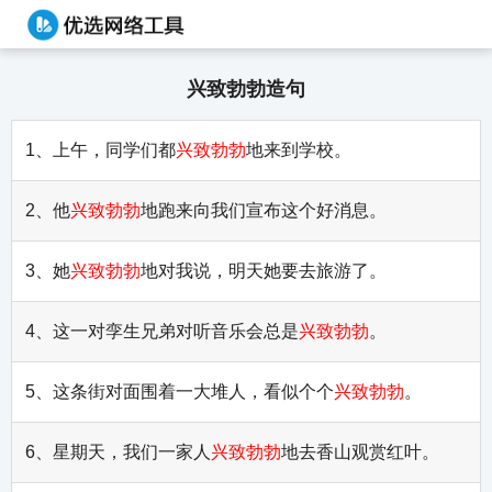
兴致勃勃造句
1、上午，同学们都
兴致勃勃
地来到学校。
2、他
兴致勃勃
地跑来向我们宣布这个好消息。
3、她
兴致勃勃
地对我说，明天她要去旅游了。
4、这一对孪生兄弟对听音乐会总是
兴致勃勃
。
5、这条街对面围着一大堆人，看似个个
兴致勃勃
。
6、星期天，我们一家人
兴致勃勃
地去香山观赏红叶。