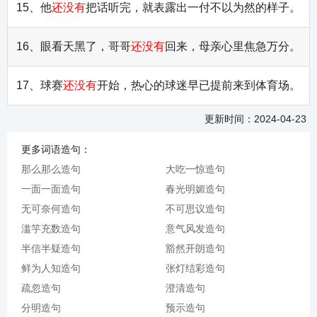
15、他
还没有
把话听完，就表露出一付不以为然的样子。
16、眼看天黑了，哥哥
还没有
回来，母亲心里焦急万分。
17、球赛
还没有
开始，热心的球迷早已提前来到体育场。
更新时间：2024-04-23
更多词语造句：
那么那么造句
大吃一惊造句
一面一面造句
春光明媚造句
无可奈何造句
不可思议造句
滥竽充数造句
意气风发造句
半信半疑造句
豁然开朗造句
鲜为人知造句
张灯结彩造句
疏忽造句
澄清造句
分明造句
预示造句