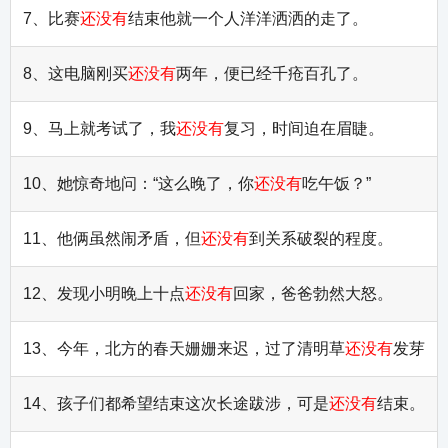
7、比赛
还没有
结束他就一个人洋洋洒洒的走了。
8、这电脑刚买
还没有
两年，便已经千疮百孔了。
9、马上就考试了，我
还没有
复习，时间迫在眉睫。
10、她惊奇地问：“这么晚了，你
还没有
吃午饭？”
11、他俩虽然闹矛盾，但
还没有
到关系破裂的程度。
12、发现小明晚上十点
还没有
回家，爸爸勃然大怒。
13、今年，北方的春天姗姗来迟，过了清明草
还没有
发芽
14、孩子们都希望结束这次长途跋涉，可是
还没有
结束。