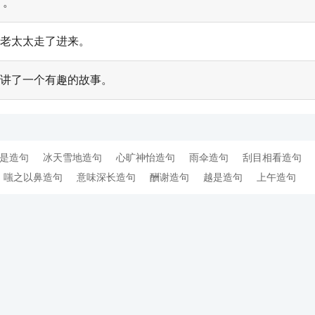
了。
老太太走了进来。
讲了一个有趣的故事。
是造句
冰天雪地造句
心旷神怡造句
雨伞造句
刮目相看造句
嗤之以鼻造句
意味深长造句
酬谢造句
越是造句
上午造句