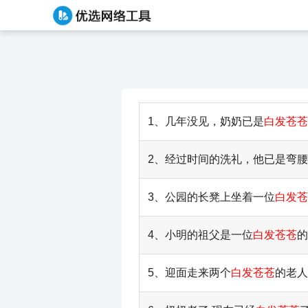
1、几年没见，奶奶已是
白发苍苍
2、经过时间的洗礼，他已是弯
3、公园的长凳上坐着一位
白发苍
4、小明的祖父是一位
白发苍苍
的
5、迎面走来两个
白发苍苍
的老人