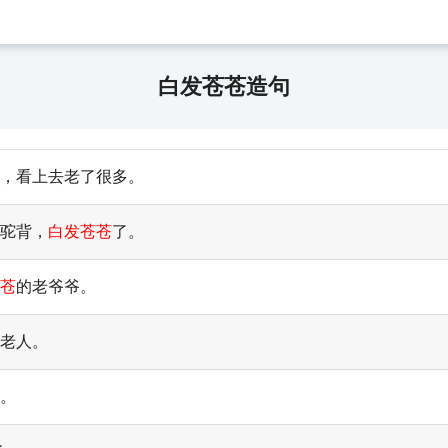
白发苍苍造句
，看上去老了很多。
腰驼背，
白发苍苍
了。
苍
的老爷爷。
老人。
。