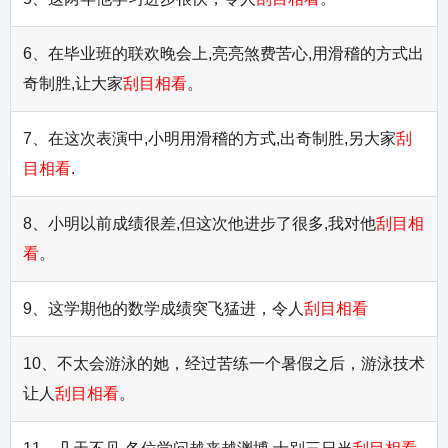
6、在毕业班的联欢晚会上,亮亮煞费苦心,用滑稽的方式出
奇制胜,让大家
刮目相看
。
7、在这次表演中,小明用滑稽的方式,出奇制胜,另大家
刮
目相看
.
8、小明以前成绩很差,但这次他进步了很多,我对他
刮目相
看
。
9、这学期他的数学成绩突飞猛进，令人
刮目相看
10、不太会游泳的她，经过苦练一个暑假之后，游泳技术
让人
刮目相看
。