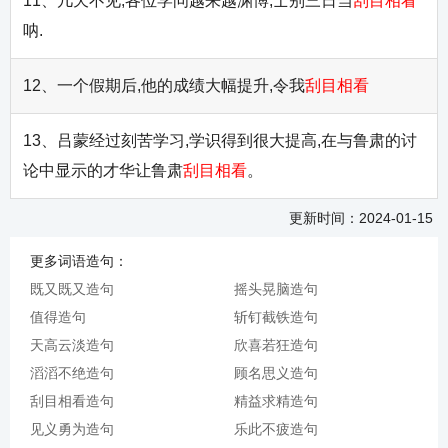
11、几天不见,各位学问越来越渊博,士别三日当
刮目相看
呐.
12、一个假期后,他的成绩大幅提升,令我
刮目相看
13、吕蒙经过刻苦学习,学识得到很大提高,在与鲁肃的讨
论中显示的才华让鲁肃
刮目相看
。
更新时间：2024-01-15
更多词语造句：
既又既又造句
摇头晃脑造句
值得造句
斩钉截铁造句
天高云淡造句
欣喜若狂造句
滔滔不绝造句
顾名思义造句
刮目相看造句
精益求精造句
见义勇为造句
乐此不疲造句