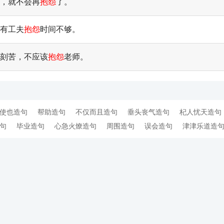
下，就不会再
抱怨
了。
没有工夫
抱怨
时间不够。
不刻苦，不应该
抱怨
老师。
使也造句
帮助造句
不仅而且造句
垂头丧气造句
杞人忧天造句
句
毕业造句
心急火燎造句
周围造句
误会造句
津津乐道造