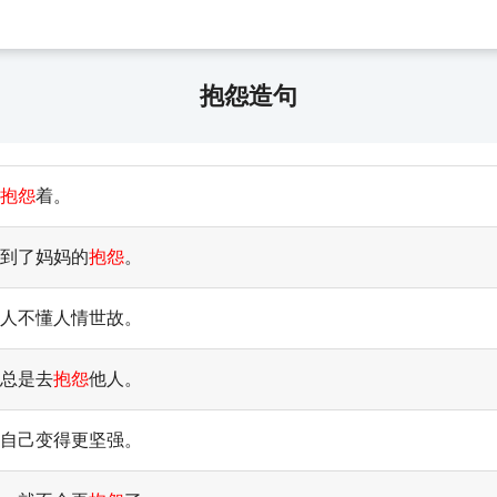
抱怨造句
抱怨
着。
受到了妈妈的
抱怨
。
人不懂人情世故。
能总是去
抱怨
他人。
自己变得更坚强。