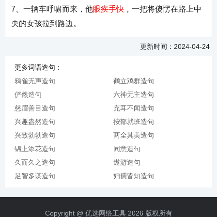
7、一辆车呼啸而来，他
眼疾手快
，一把将傻愣在路上中
央的女孩拉到路边。
更新时间：2024-04-24
更多词语造句：
鸦雀无声造句
鹤立鸡群造句
俨然造句
六神无主造句
慈眉善目造句
充耳不闻造句
兴趣盎然造句
按部就班造句
兴致勃勃造句
两全其美造句
锦上添花造句
同意造句
久而久之造句
遨游造句
足智多谋造句
妇孺皆知造句
Copyright @ 优选网络工具 2026 版权所有