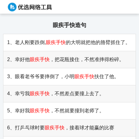
眼疾手快造句
1、老人刚要跌倒,
眼疾手快
的大明就把他的胳臂抓住了。
2、幸好他
眼疾手快
，把花瓶接住，不然准摔得粉碎。
3、眼看老爷爷要摔倒了，小明
眼疾手快
扶住了他。
4、幸亏我
眼疾手快
，不然差点要撞上去了。
5、幸好我
眼疾手快
，不然就要撞到老师了。
6、打乒乓球时要
眼疾手快
，接着球才能赢的比赛