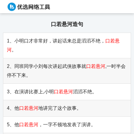
口若悬河造句
1、小明口才非常好，讲起话来总是滔滔不绝，
口若悬
河
。
2、同班同学小刘每次讲起武侠故事就
口若悬河
,一时半会
停不下来。
3、在演讲比赛上,小明
口若悬河
滔滔不绝。
4、他
口若悬河
地讲完了这个故事。
5、他
口若悬河
，一字不顿地发表了演讲。