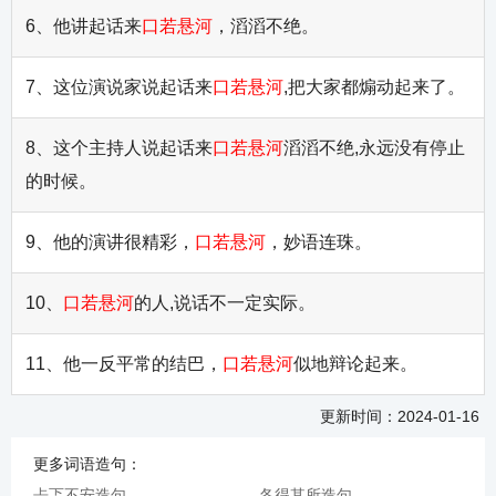
6、他讲起话来
口若悬河
，滔滔不绝。
7、这位演说家说起话来
口若悬河
,把大家都煽动起来了。
8、这个主持人说起话来
口若悬河
滔滔不绝,永远没有停止
的时候。
9、他的演讲很精彩，
口若悬河
，妙语连珠。
10、
口若悬河
的人,说话不一定实际。
11、他一反平常的结巴，
口若悬河
似地辩论起来。
更新时间：2024-01-16
更多词语造句：
忐忑不安造句
各得其所造句