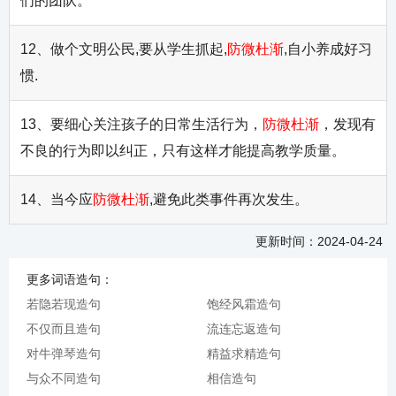
们的团队。
12、做个文明公民,要从学生抓起,
防微杜渐
,自小养成好习
惯.
13、要细心关注孩子的日常生活行为，
防微杜渐
，发现有
不良的行为即以纠正，只有这样才能提高教学质量。
14、当今应
防微杜渐
,避免此类事件再次发生。
更新时间：2024-04-24
更多词语造句：
若隐若现造句
饱经风霜造句
不仅而且造句
流连忘返造句
对牛弹琴造句
精益求精造句
与众不同造句
相信造句