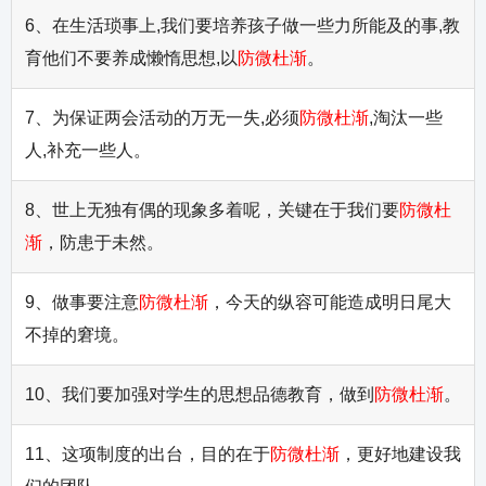
6、在生活琐事上,我们要培养孩子做一些力所能及的事,教
育他们不要养成懒惰思想,以
防微杜渐
。
7、为保证两会活动的万无一失,必须
防微杜渐
,淘汰一些
人,补充一些人。
8、世上无独有偶的现象多着呢，关键在于我们要
防微杜
渐
，防患于未然。
9、做事要注意
防微杜渐
，今天的纵容可能造成明日尾大
不掉的窘境。
10、我们要加强对学生的思想品德教育，做到
防微杜渐
。
11、这项制度的出台，目的在于
防微杜渐
，更好地建设我