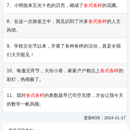
7、小明拣来五光十色的贝壳，砌成了
各式各样
的花圃。
8、在这一次旅途之中，我见识到了许多
各式各样
的人文
风情。
9、学校文化节以来，开展了各种各样的活动，真是令我
们大开眼见！
10、每逢元宵节，大街小巷，家家户户都点上
各式各样
的
彩灯，热闹极了。
11、我对
各式各样
的奥数题早已司空见惯，才会让我今天
的数学一帆风顺。
更新时间：2024-01-17