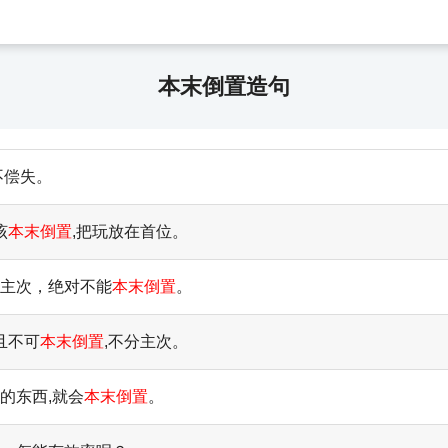
本末倒置造句
不偿失。
该
本末倒置
,把玩放在首位。
清主次，绝对不能
本末倒置
。
且不可
本末倒置
,不分主次。
的东西,就会
本末倒置
。