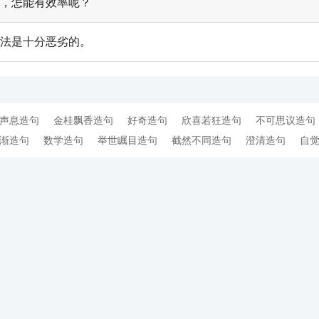
，怎能有效率呢？
法是十分恶劣的。
声息造句
金桂飘香造句
好奇造句
欣喜若狂造句
不可思议造句
渐造句
数学造句
举世瞩目造句
截然不同造句
澄清造句
自