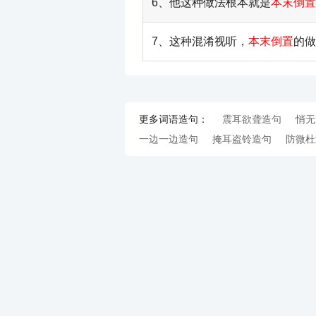
6、他这种做法根本就是
本末倒置
7、这种混淆视听，
本末倒置
的做
更多词语造句：
震耳欲聋造句
悄无
一边一边造句
掩耳盗铃造句
防微杜